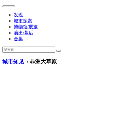
发现
城市探索
博物馆/展览
演出/幕后
合集
城市知见
/ 非洲大草原