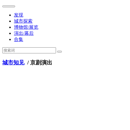
发现
城市探索
博物馆/展览
演出/幕后
合集
城市知见
/ 京剧演出