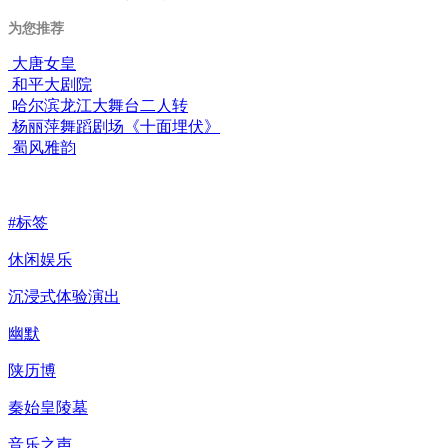
为您推荐
大唐女皇
和平大剧院
哈尔滨龙江大舞台二人转
杨丽萍舞蹈剧场《十面埋伏》
蜀风雅韵
#标签
休闲娱乐
沉浸式体验演出
幽默
陕历博
秦始皇陵墓
音乐之声