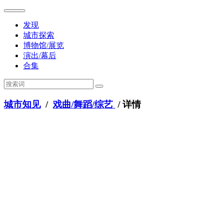
发现
城市探索
博物馆/展览
演出/幕后
合集
城市知见
/
戏曲/舞蹈/综艺
/ 详情