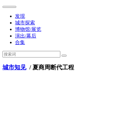
发现
城市探索
博物馆/展览
演出/幕后
合集
城市知见
/ 夏商周断代工程