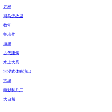
寻根
司马迁故里
教堂
鲁班奖
海滩
古代建筑
水上大秀
沉浸式体验演出
古城
电影制片厂
大自然