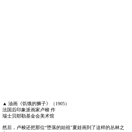
▲ 油画《饥饿的狮子》（1905）
法国后印象派画家卢梭 作
瑞士贝耶勒基金会美术馆
然后，卢梭还把那位“堕落的始祖”夏娃画到了这样的丛林之