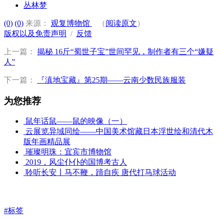
丛林梦
(0)
(0)
来源：
观复博物馆
（
阅读原文
）
版权以及免责声明
/
反馈
上一篇：
揭秘 16斤“蜀世子宝”世间罕见，制作者有三个“嫌疑
人”
下一篇：
『滇地宝藏』第25期——云南少数民族服装
为您推荐
鼠年话鼠——鼠的映像（一）
云展览异域同绘——中国美术馆藏日本浮世绘和清代木
版年画精品展
璀璨明珠：宜宾市博物馆
2019，风尘仆仆的国博考古人
聆听长安丨马不鞭，蹄自疾 唐代打马球活动
#标签