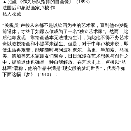
▲ 油画《作为乐队指挥的自画像》（1893）
法国后印象派画家卢梭 作
私人收藏
“关税员”卢梭从来都不是以绘画为生的艺术家，直到他49岁提
前退休，才终于如愿以偿成为了一名“独立艺术家”。然而，此
后他却发现，靠绘画基本无法维持生计，为此他不得不办艺术
班以教授绘画和小提琴来谋生。但是，对于中年卢梭来说，即
便生活再艰苦，能够随时与阿波利奈尔、高更、毕加索、马拉
美、德加等艺术家朋友们聚会，日日沉浸在艺术想象与创作之
中，提前退休也确是一种自我解放。在艺术史上，卢梭以“丛
林画”著称，他的作品中满是“现实般的梦幻世界”，代表作如
下面这幅《梦》（1910）：