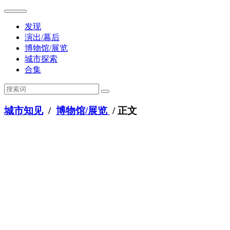
发现
演出/幕后
博物馆/展览
城市探索
合集
城市知见
/
博物馆/展览
/ 正文