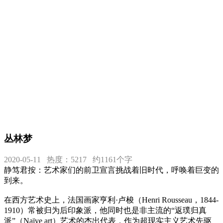
丛林梦
2020-05-11
热度：5217
约1161个字
静笃君按：艺术家们的前卫宣言挑战着旧时代，呼唤着巨变的
到来。
在西方艺术史上，法国画家亨利·卢梭（Henri Rousseau，1844-
1910）常被归为后印象派，他同时也是非主流的“返璞归真
派”（Naïve art）艺术的杰出代表，作为超现实主义艺术先驱