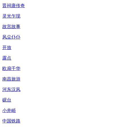
晋祠唐传奇
灵光乍现
故宫故事
风尘仆仆
开放
露点
欧扇千华
南昌旅游
河东汉风
砚台
小井峪
中国铁路